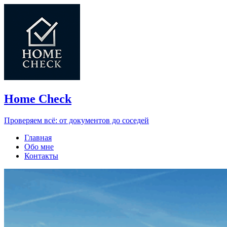
Home Check
Проверяем всё: от документов до соседей
Главная
Обо мне
Контакты