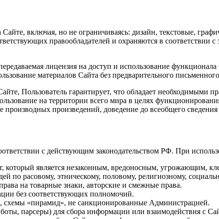
Сайте, включая, но не ограничиваясь: дизайн, текстовые, граф
ветствующих правообладателей и охраняются в соответствии с 
епередаваемая лицензия на доступ и использование функционала
пользование материалов Сайта без предварительного письменно
 Сайте, Пользователь гарантирует, что обладает необходимыми п
льзование на территории всего мира в целях функционирования 
ие производных произведений, доведение до всеобщего сведения
 соответствии с действующим законодательством РФ. При исполь
нт, который является незаконным, вредоносным, угрожающим, к
 по расовому, этническому, половому, религиозному, социаль
права на товарные знаки, авторские и смежные права.
зации без соответствующих полномочий.
м, схемы «пирамид», не санкционированные Администрацией.
боты, парсеры) для сбора информации или взаимодействия с Са