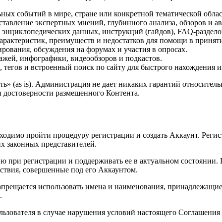
ых событий в мире, стране или конкретной тематической облас
тавление экспертных мнений, глубинного анализа, обзоров и ав
нциклопедических данных, инструкций (гайдов), FAQ-разделов
характеристик, преимуществ и недостатков для помощи в принят
ования, обсуждения на форумах и участия в опросах.
жей, инфографики, видеообзоров и подкастов.
 тегов и встроенный поиск по сайту для быстрого нахождения 
ть» (as is). Администрация не дает никаких гарантий относител
и достоверности размещенного Контента.
димо пройти процедуру регистрации и создать Аккаунт. Регистр
их законных представителей.
 при регистрации и поддерживать ее в актуальном состоянии. П
йствия, совершенные под его Аккаунтом.
ещается использовать имена и наименования, принадлежащие т
.
ьзователя в случае нарушения условий настоящего Соглашения 