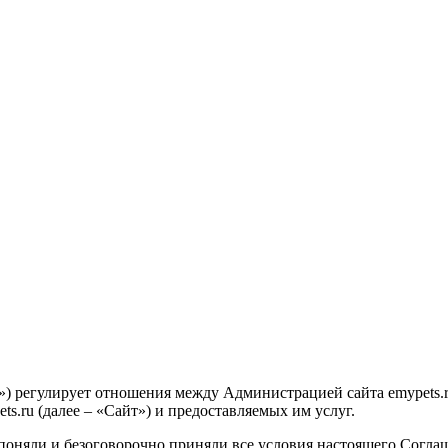
») регулирует отношения между Администрацией сайта emypets.r
ts.ru (далее – «Сайт») и предоставляемых им услуг.
поняли и безоговорочно приняли все условия настоящего Соглаш