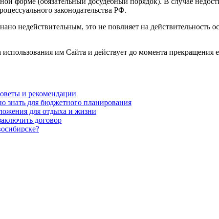
ой форме (обязательный досудебный порядок). В случае недости
роцессуального законодательства РФ.
нано недействительным, это не повлияет на действительность 
а использования им Сайта и действует до момента прекращения е
советы и рекомендации
о знать для бюджетного планирования
ложения для отдыха и жизни
заключить договор
восибирске?