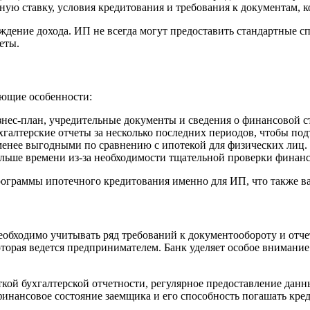
ю ставку, условия кредитования и требования к документам, ко
ение дохода. ИП не всегда могут предоставить стандартные сп
еты.
ющие особенности:
нес-план, учредительные документы и сведения о финансовой с
алтерские отчеты за несколько последних периодов, чтобы под
менее выгодными по сравнению с ипотекой для физических лиц.
ольше времени из-за необходимости тщательной проверки финан
рограммы ипотечного кредитования именно для ИП, что также в
бходимо учитывать ряд требований к документообороту и отчетн
торая ведется предпринимателем. Банк уделяет особое внимание
ой бухгалтерской отчетности, регулярное предоставление данны
финансовое состояние заемщика и его способность погашать кред