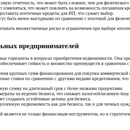
вую отчетность, что может быть сложнее, чем для физического 
 изменяться, что может повлиять на возможность погашения кр
доставить ипотечные кредиты для ИП, что сужает выбор.
гут быть менее выгодными по сравнению с ипотекой для физиче
ывать множественные риски и ограничения при выборе ипотеки,
льных предпринимателей
ые горизонты в вопросах приобретения недвижимости. Она пре
то обеспечивает гибкость и множество преимуществ в сравнении
ния крупных сумм финансирования для покупки коммерческой н
тные ставки по сравнению с другими видами кредитования, что
ную сумму на длительный срок с более низкими процентами.
траты на ведение бизнеса, что снижает налогооблагаемую базу.
т создавать устойчивые активы для бизнеса.
упленную недвижимость как для бизнеса, так и для личных нужд
 является не только финансовым инструментом, но и стратегиче