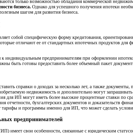
иваются только возможностью обладания коммерческой недвижи
ности бизнеса.
Однако для успешного получения ипотеки необ
 полезным шагом для развития бизнеса.
П
вляет собой специфическую форму кредитования, ориентирован
которые отличают ее от стандартных ипотечных продуктов для 
ия к индивидуальным предпринимателям при оформлении ипотеки
лжны быть готовы предоставить более объемный пакет документо
авить справки о доходах за несколько лет, а также документы
риобретаемую недвижимость и дополнительно могут запрашивать 
ия для ИП могут иметь более высокие процентные ставки по ср
я отчетности, бухгалтерских документов и доказательств финан
 тарифы и программы именно для ИП, что может сделать услов
ьных предпринимателей
) имеет свои особенности, связанные с юридическим статусом 